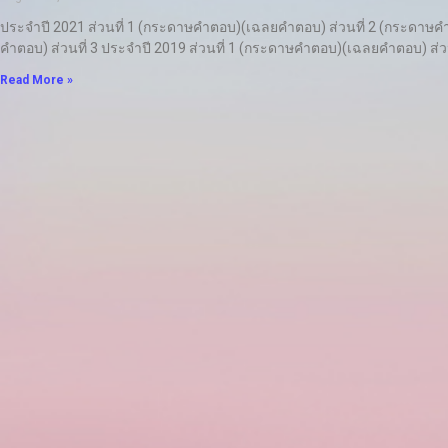
ประจำปี 2021 ส่วนที่ 1 (กระดาษคำตอบ)(เฉลยคำตอบ) ส่วนที่ 2 (กระดาษค
คำตอบ) ส่วนที่ 3 ประจำปี 2019 ส่วนที่ 1 (กระดาษคำตอบ)(เฉลยคำตอบ) ส่ว
Read More »