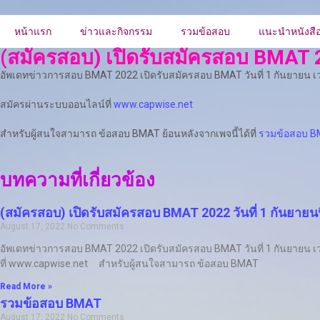
หน้าแรก
ข่าวและกิจกรรม
รวมข้อสอบ
แนะนําหนังสื
(สมัครสอบ) เปิดรับสมัครสอบ BMAT 202
อัพเดทข่าวการสอบ BMAT 2022 เปิดรับสมัครสอบ BMAT วันที่ 1 กันยายน เวลา 00
สมัครผ่านระบบออนไลน์ที่
www.capwise.net
สำหรับผู้สนใจสามารถ ข้อสอบ BMAT ย้อนหลังจากเพจนี้ได้ที่
รวมข้อสอบ 
บทความที่เกี่ยวข้อง
(สมัครสอบ) เปิดรับสมัครสอบ BMAT 2022 วันที่ 1 กันยายนน
August 17, 2022
No Comments
อัพเดทข่าวการสอบ BMAT 2022 เปิดรับสมัครสอบ BMAT วันที่ 1 กันยายน เวลา 
ที่ www.capwise.net สำหรับผู้สนใจสามารถ ข้อสอบ BMAT
Read More »
รวมข้อสอบ BMAT
August 17, 2022
No Comments