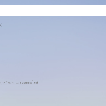
น)
งวัน) สมัครผ่านระบบออนไลน์