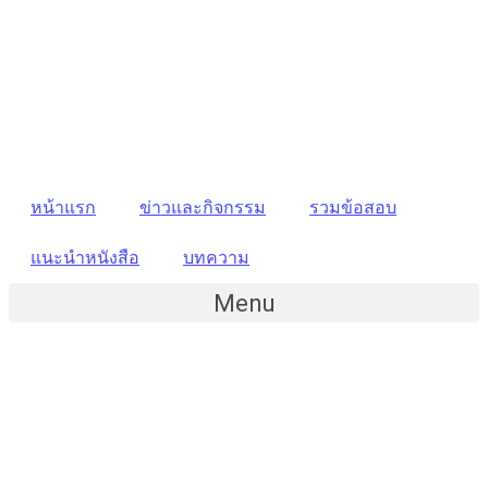
หน้าแรก
ข่าวและกิจกรรม
รวมข้อสอบ
แนะนําหนังสือ
บทความ
Menu