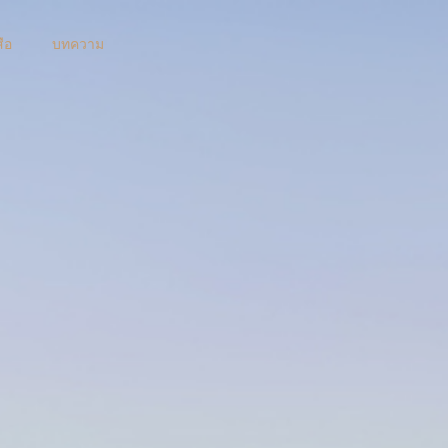
ือ
บทความ