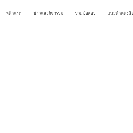
หน้าแรก
ข่าวและกิจกรรม
รวมข้อสอบ
แนะนําหนังสื