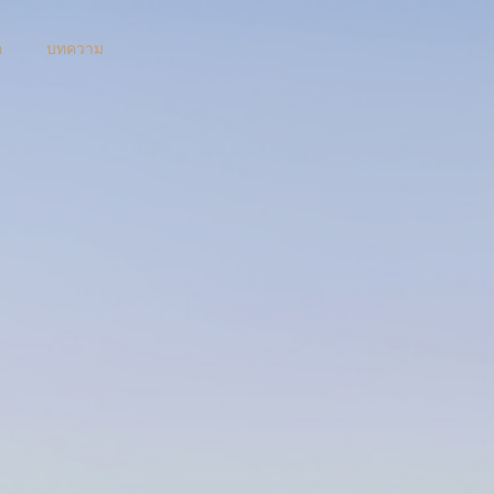
อ
บทความ